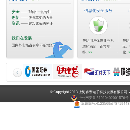
论一朵超融合企业级云的自我修养 !
2018
信息化安全服务
安全
—— 7年如一的专注
永恒之蓝热度不减，深信服发现WmSrvMiner新型病毒
创新
—— 服务革变的力量
安全预警：GandCrab4.0勒索变种来袭
资讯
2
—— 睿宏成长的见证
紧急预警：Globelmposter再爆3.0变种，大型医院已中招
我们在发展
帮助用户保障业务系
帮助
国内外市场占有率不断增长
统的稳定、正常地
应、
持...
>>
化...
© Copyright 2013 上海睿宏电子科技发展有限公司 All 
沪公网安备 31010402001576号
标识编号:4123569id787194433