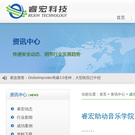
首页
访问控制成关键，盈高科技5招筑牢物联网安全防线
论一朵超融合企业级云的自我修养 !
2018
永恒之蓝热度不减，深信服发现WmSrvMiner新型病毒
安全预警：GandCrab4.0勒索变种来袭
2
紧急预警：Globelmposter再爆3.0变种，大型医院已中招
访问控制成关键，盈高科技5招筑牢物联网安全防线
当前位置：
首页
>
资讯中心
>
成
论一朵超融合企业级云的自我修养 !
2018
睿宏动态
永恒之蓝热度不减，深信服发现WmSrvMiner新型病毒
睿宏助动音乐学院
行业新闻
安全预警：GandCrab4.0勒索变种来袭
2
成功案例
.......
紧急预警：Globelmposter再爆3.0变种，大型医院已中招
资料下载